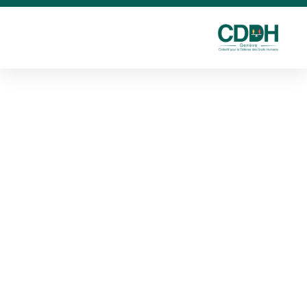
Communiqué de presse 14 juin 2026
Communiqué de presse CDDH 16 mars 2026
La Cicad au salon du livre 2026
Communiqué de presse CDDH 23 mars 2026